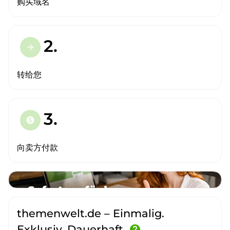
购买域名
2.
arrow_forward
转给您
3.
paid
向卖方付款
themenwelt.de – Einmalig.
Exklusiv. Dauerhaft.
help