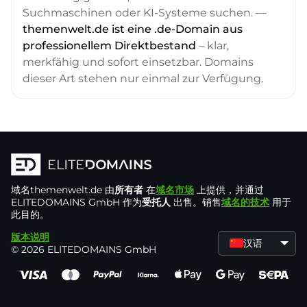
Suchmaschinen oder KI-Systeme suchen. —
themenwelt.de ist eine .de-Domain aus
professionellem Direktbestand
– klar,
merkfähig und sofort einsetzbar. Domains
dieser Art stehen nur einmal zur Verfügung.
域名
themenwelt.de
由
所有者
在
域名市场
上提供，并通过
ELITEDOMAINS GmbH 作为
受托人
出售。销售
域名的技术
用于
此目的。
版本说明
汉语
© 2026 ELITEDOMAINS GmbH