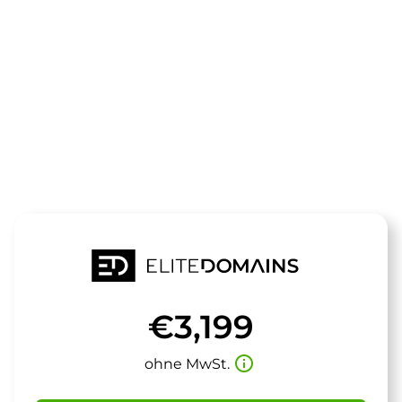
Die Domain
themenwelt.
steht zum Verkauf
€3,199
info_outline
ohne MwSt.