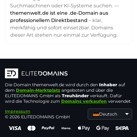
Suchmaschinen oder KI-Systeme suchen. —
themenwelt.de ist eine .de-Domain aus
professionellem Direktbestand
– klar,
merkfähig und sofort einsetzbar. Domains
dieser Art stehen nur einmal zur Verfügung.
Die Domain
themenwelt.de
wird durch den
Inhaber
auf
dem
Domain-Marktplatz
angeboten und über die
ELITEDOMAINS GmbH als
Treuhänder
verkauft. Dafür
wird die Technologie zum
Domains verkaufen
verwendet.
Impressum
Deutsch
© 2026 ELITEDOMAINS GmbH