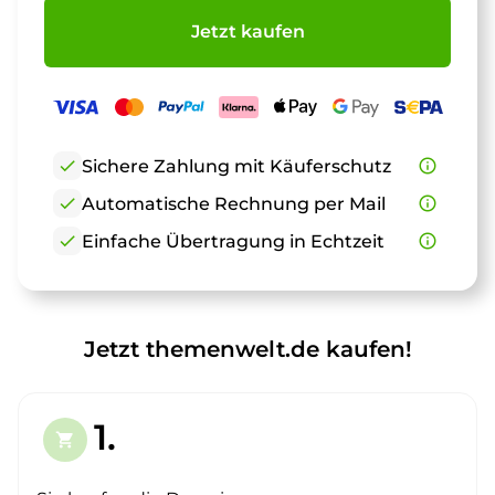
Jetzt kaufen
check
Sichere Zahlung mit Käuferschutz
info_outline
check
Automatische Rechnung per Mail
info_outline
check
Einfache Übertragung in Echtzeit
info_outline
Jetzt themenwelt.de kaufen!
1.
shopping_cart