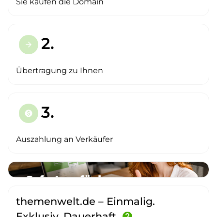
Sie kaufen die Domain
2.
arrow_forward
Übertragung zu Ihnen
3.
paid
Auszahlung an Verkäufer
themenwelt.de – Einmalig.
Exklusiv. Dauerhaft.
help