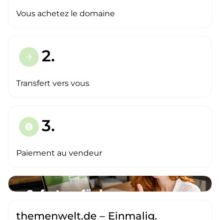
Vous achetez le domaine
2.
arrow_forward
Transfert vers vous
3.
paid
Paiement au vendeur
themenwelt.de – Einmalig.