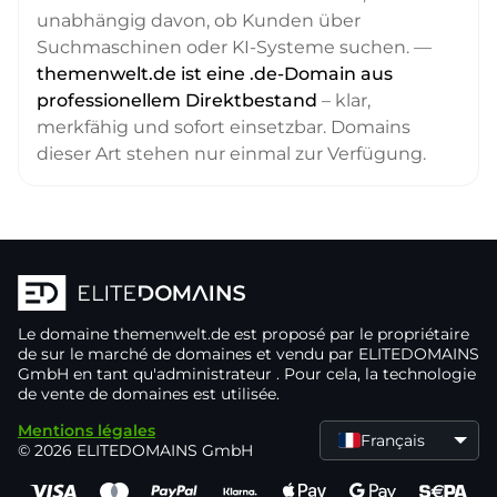
unabhängig davon, ob Kunden über
Suchmaschinen oder KI-Systeme suchen. —
themenwelt.de ist eine .de-Domain aus
professionellem Direktbestand
– klar,
merkfähig und sofort einsetzbar. Domains
dieser Art stehen nur einmal zur Verfügung.
Le domaine
themenwelt.de
est proposé par le propriétaire
de
sur le marché de domaines
et vendu par ELITEDOMAINS
GmbH en tant qu'administrateur
. Pour cela, la technologie
de vente de domaines
est utilisée.
Mentions légales
Français
© 2026 ELITEDOMAINS GmbH