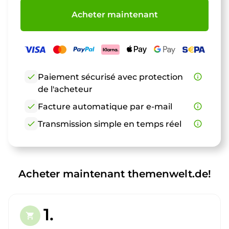
Acheter maintenant
check
Paiement sécurisé avec protection
info_outline
de l'acheteur
check
Facture automatique par e-mail
info_outline
check
Transmission simple en temps réel
info_outline
Acheter maintenant themenwelt.de!
1.
shopping_cart