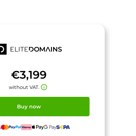
€3,199
info_outline
without VAT.
Buy now