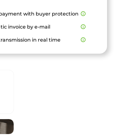
payment with buyer protection
info_outline
ic invoice by e-mail
info_outline
ransmission in real time
info_outline