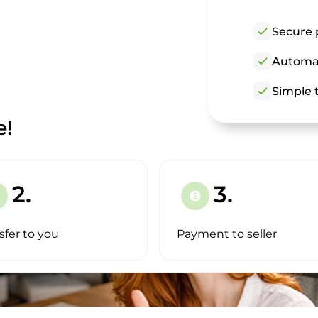
check
Secure 
check
Automat
check
Simple t
e!
2.
3.
paid
sfer to you
Payment to seller