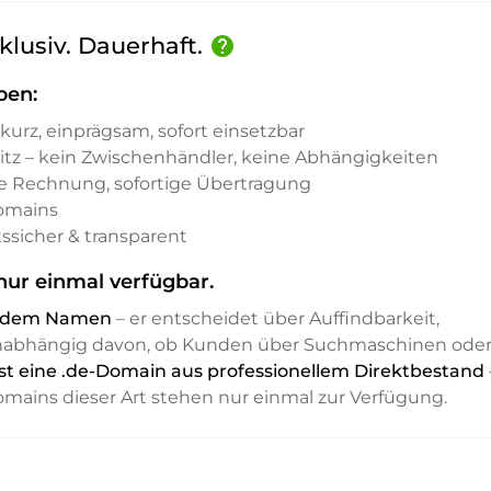
klusiv. Dauerhaft.
help
ben:
kurz, einprägsam, sofort einsetzbar
sitz – kein Zwischenhändler, keine Abhängigkeiten
e Rechnung, sofortige Übertragung
Domains
ssicher & transparent
ur einmal verfügbar.
it dem Namen
– er entscheidet über Auffindbarkeit,
unabhängig davon, ob Kunden über Suchmaschinen ode
st eine .de-Domain aus professionellem Direktbestand
Domains dieser Art stehen nur einmal zur Verfügung.