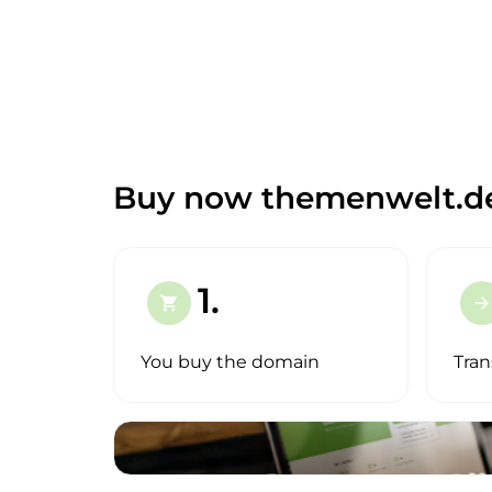
Buy now themenwelt.d
1.
shopping_cart
arrow_forward
You buy the domain
Tran